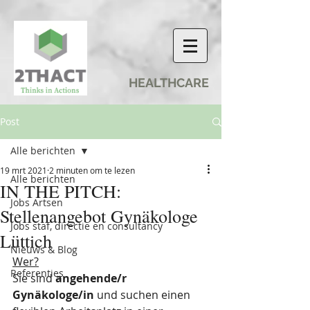
HEALTHCARE
Post
Alle berichten
19 mrt 2021
2 minuten om te lezen
Alle berichten
IN THE PITCH:
Jobs Artsen
Stellenangebot Gynäkologe
Jobs staf, directie en consultancy
Lüttich
Nieuws & Blog
Wer?
Referenties
Sie sind 
angehende/r 
Gynäkologe/in
 und suchen einen 