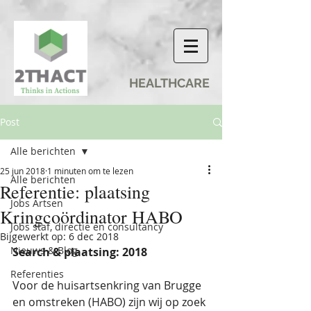
HEALTHCARE
Post
Alle berichten
25 jun 2018
1 minuten om te lezen
Alle berichten
Referentie: plaatsing
Jobs Artsen
Kringcoördinator HABO
Jobs staf, directie en consultancy
Bijgewerkt op:
6 dec 2018
Nieuws & Blog
Search & plaatsing: 2018
Referenties
Voor de huisartsenkring van Brugge 
en omstreken (HABO) zijn wij op zoek 