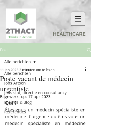
HEALTHCARE
Post
Alle berichten
11 jan 2023
2 minuten om te lezen
Alle berichten
Poste vacant de médecin
Jobs Artsen
urgentiste
Jobs staf, directie en consultancy
Bijgewerkt op:
17 apr 2023
Nieuws & Blog
Qui ?
Êtes-vous un médecin spécialiste en 
Referenties
médecine d'urgence ou êtes-vous un 
médecin spécialiste en médecine 