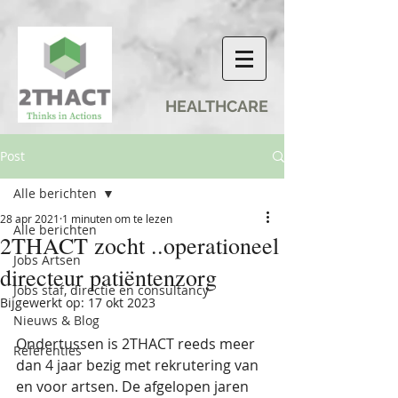
HEALTHCARE
Post
Alle berichten
28 apr 2021
1 minuten om te lezen
Alle berichten
2THACT zocht ..operationeel
Jobs Artsen
directeur patiëntenzorg
Jobs staf, directie en consultancy
Bijgewerkt op:
17 okt 2023
Nieuws & Blog
Ondertussen is 2THACT reeds meer 
Referenties
dan 4 jaar bezig met rekrutering van 
en voor artsen. De afgelopen jaren 