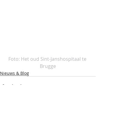
Foto: Het oud Sint-Janshospitaal te 
Brugge
Nieuws & Blog
Recente blogposts
Alles weergeven