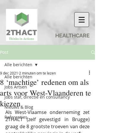
HEALTHCARE
Post
Alle berichten
9 dec 2021
2 minuten om te lezen
Alle berichten
8 ‘machtige’ redenen om als
Jobs Artsen
arts voor West-Vlaanderen te
Jobs staf, directie en consultancy
kiezen
Nieuws & Blog
Als West-Vlaamse onderneming zet 
Referenties
2THACT (zelf gevestigd in Brugge) 
graag de 8 grootste troeven van deze 