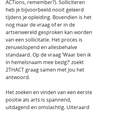
ACTions, remember?). Solliciteren 
heb je bijvoorbeeld nooit geleerd 
tijdens je opleiding. Bovendien is het 
nog maar de vraag of er in de 
artsenwereld gesproken kan worden 
van een sollicitatie. Het proces is 
zenuwslopend en allesbehalve 
standaard. Op de vraag ‘Waar ben ik 
in hemelsnaam mee bezig?’ zoekt 
2THACT graag samen met jou het 
antwoord. 
Het zoeken en vinden van een eerste 
positie als arts is spannend, 
uitdagend en omslachtig. Uiteraard 
beweren wij helemaal niet dat een 
arts dit niet zelfstandig kan, maar 
graag helpen wij jou in deze 
zoektocht. Beschouw ons maar als 