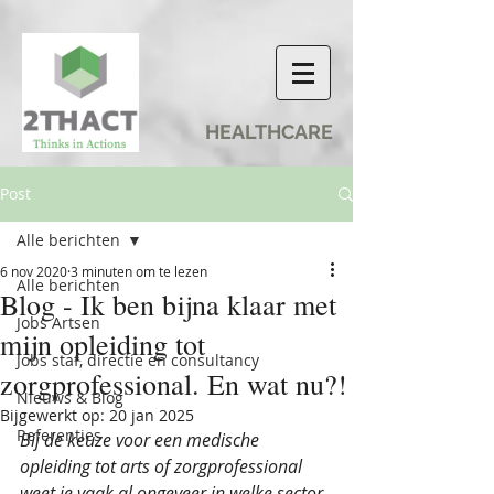
HEALTHCARE
Post
Alle berichten
6 nov 2020
3 minuten om te lezen
Alle berichten
Blog - Ik ben bijna klaar met
Jobs Artsen
mijn opleiding tot
Jobs staf, directie en consultancy
zorgprofessional. En wat nu?!
Nieuws & Blog
Bijgewerkt op:
20 jan 2025
Referenties
Bij de keuze voor een medische 
opleiding tot arts of zorgprofessional 
weet je vaak al ongeveer in welke sector 