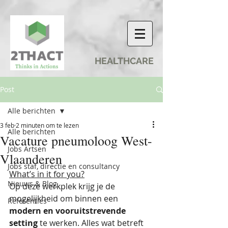
HEALTHCARE
Post
Alle berichten
3 feb
2 minuten om te lezen
Alle berichten
Vacature pneumoloog West-
Jobs Artsen
Vlaanderen
Jobs staf, directie en consultancy
What’s in it for you?
Nieuws & Blog
Op deze werkplek krijg je de 
mogelijkheid om binnen een 
Referenties
modern en vooruitstrevende 
setting
 te werken. Alles wat betreft 