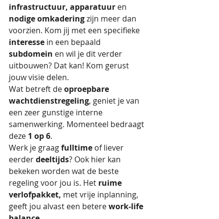
infrastructuur, apparatuur
 en 
nodige omkadering
 zijn meer dan 
voorzien. Kom jij met een specifieke 
interesse
 in een bepaald 
subdomein
 en wil je dit verder 
uitbouwen? Dat kan! Kom gerust 
jouw visie delen. 
Wat betreft de 
oproepbare 
wachtdienstregeling
, geniet je van 
een zeer gunstige interne 
samenwerking. Momenteel bedraagt 
deze 
1 op 6
. 
Werk je graag 
fulltime
 of liever 
eerder 
deeltijds
? Ook hier kan 
bekeken worden wat de beste 
regeling voor jou is. Het 
ruime 
verlofpakket,
 met vrije inplanning, 
geeft jou alvast een betere 
work-life 
balance
.