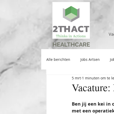
Va
HEALTHCARE
Alle berichten
Jobs Artsen
Jo
5 mrt
1 minuten om te l
Vacature:
Ben jij een kei in
met een operatie