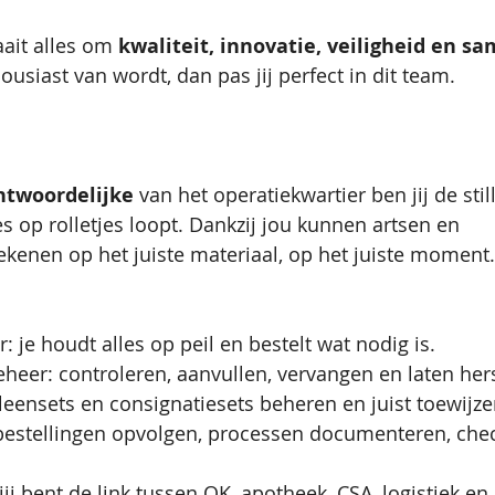
aait alles om 
kwaliteit, innovatie, veiligheid en 
housiast van wordt, dan pas jij perfect in dit team.
ntwoordelijke
 van het operatiekwartier ben jij de stil
es op rolletjes loopt. Dankzij jou kunnen artsen en 
kenen op het juiste materiaal, op het juiste moment.
 je houdt alles op peil en bestelt wat nodig is.
eer: controleren, aanvullen, vervangen en laten hers
leensets en consignatiesets beheren en juist toewijze
bestellingen opvolgen, processen documenteren, chec
j bent de link tussen OK, apotheek, CSA, logistiek en 