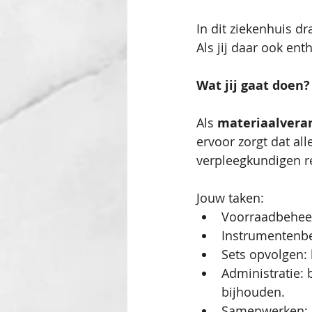
In dit ziekenhuis dr
Als jij daar ook ent
Wat jij gaat doen?
Als 
materiaalvera
ervoor zorgt dat all
verpleegkundigen re
Jouw taken:
Voorraadbeheer:
Instrumentenbeh
Sets opvolgen: 
Administratie: 
bijhouden.
Samenwerken: ji