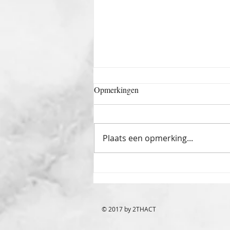
Opmerkingen
Plaats een opmerking...
Vacature: Allround Radioloog
met subspecialisatie (MSK /
thoraco-abdominaal / mammo)
© 2017 by 2THACT