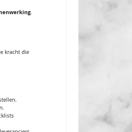
samenwerking
. 
le kracht die 
tellen.
n.
klists 
leveranciers.