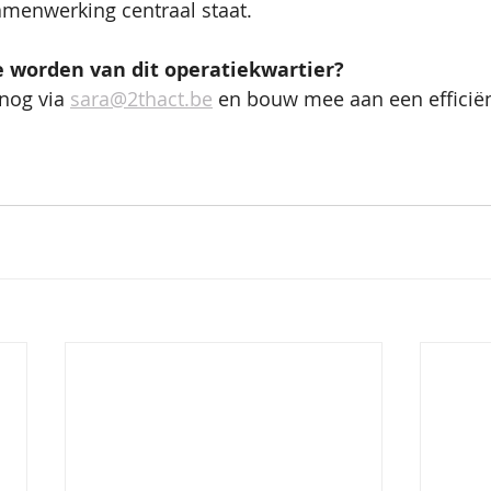
amenwerking centraal staat.
te worden van dit operatiekwartier?
nog via 
sara@2thact.be
 en bouw mee aan een efficiën