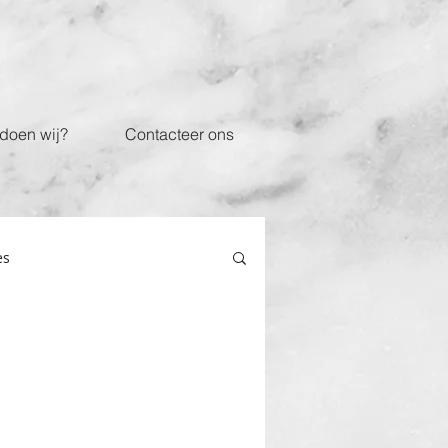
doen wij?
Contacteer ons
es