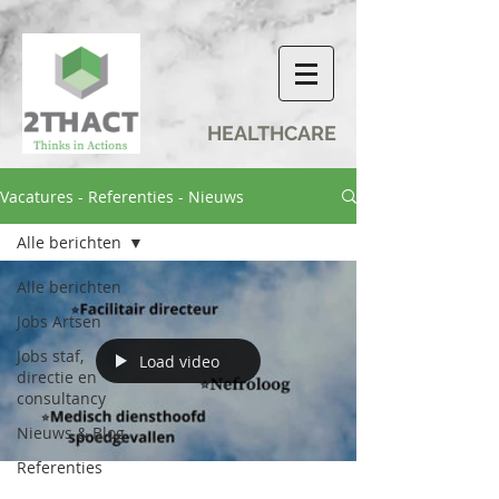
HEALTHCARE
Vacatures - Referenties - Nieuws
Alle berichten
Alle berichten
Jobs Artsen
Jobs staf,
Load video
directie en
consultancy
Nieuws & Blog
Referenties