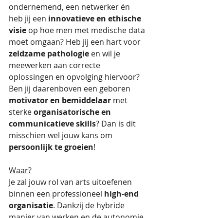
ondernemend, een netwerker én 
heb jij een 
innovatieve en ethische 
visie
 op hoe men met medische data 
moet omgaan? Heb jij een hart voor 
zeldzame pathologie
 en wil je 
meewerken aan correcte 
oplossingen en opvolging hiervoor? 
Ben jij daarenboven een geboren 
motivator en bemiddelaar 
met 
sterke 
organisatorische en 
communicatieve skills
? Dan is dit 
misschien wel jouw kans om 
persoonlijk te groeien
! 
Waar?
Je zal jouw rol van arts uitoefenen 
binnen een professioneel 
high-end 
organisatie
. Dankzij de hybride 
manier van werken en de autonomie 