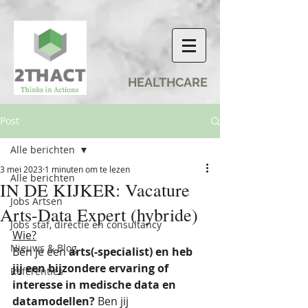
HEALTHCARE
Post
Alle berichten
3 mei 2023
1 minuten om te lezen
Alle berichten
IN DE KIJKER: Vacature
Jobs Artsen
Arts-Data Expert (hybride)
Jobs staf, directie en consultancy
Wie?
Nieuws & Blog
Ben je een 
arts(-specialist) en heb 
jij een bijzondere ervaring of 
Referenties
interesse in medische data en 
datamodellen? 
Ben jij 