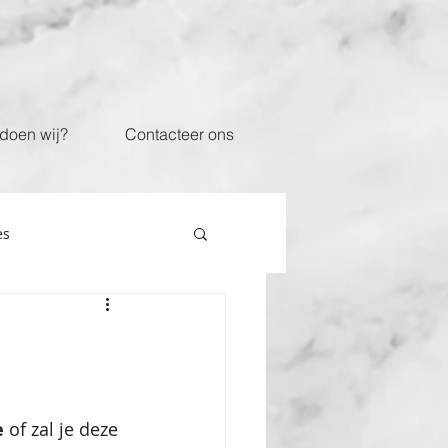
doen wij?
Contacteer ons
es
 
of zal je deze 