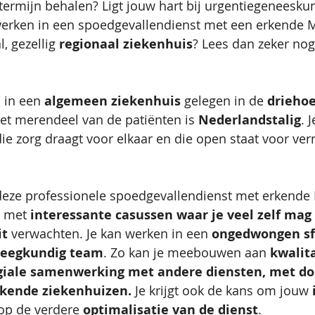
termijn behalen? Ligt jouw hart bij urgentiegeneesku
werken in een spoedgevallendienst met een erkende 
, gezellig 
regionaal ziekenhuis
? Lees dan zeker nog
 in een 
algemeen ziekenhuis
 gelegen in de 
driehoe
Het merendeel van de patiënten is 
Nederlandstalig
. 
e zorg draagt voor elkaar en die open staat voor ver
 deze professionele spoedgevallendienst met erkende
 met 
interessante casussen waar je veel zelf mag
it 
verwachten. Je kan werken in een 
ongedwongen sf
leegkundig team
.
Zo kan je meebouwen aan
 kwalit
egiale samenwerking met andere diensten, met do
ende ziekenhuizen. 
Je krijgt ook de kans om jouw 
op de verdere 
optimalisatie van de dienst
. 