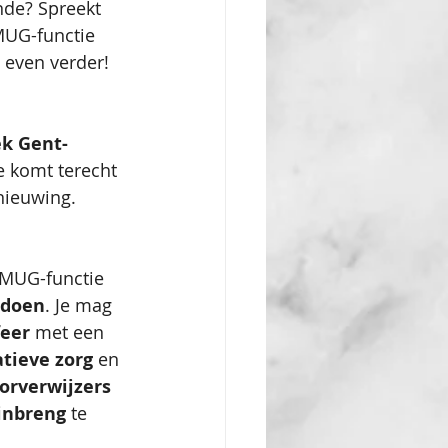
nde? Spreekt 
MUG-functie 
 even verder!
k Gent-
Je komt terecht 
nieuwing. 
 MUG-functie 
 doen
. Je mag 
eer
 met een 
atieve zorg 
en 
orverwijzers 
inbreng
 te 