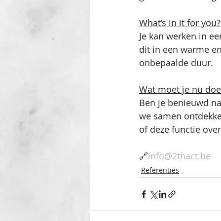
What’s in it for you?
Je kan werken in ee
dit in een warme en 
onbepaalde duur. 
Wat moet je nu do
Ben je benieuwd na 
we samen ontdekken
of deze functie ove
🔗
info@2thact.be
Referenties