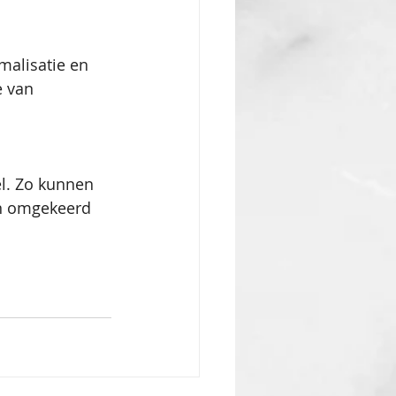
malisatie en 
e van 
l. Zo kunnen 
én omgekeerd 