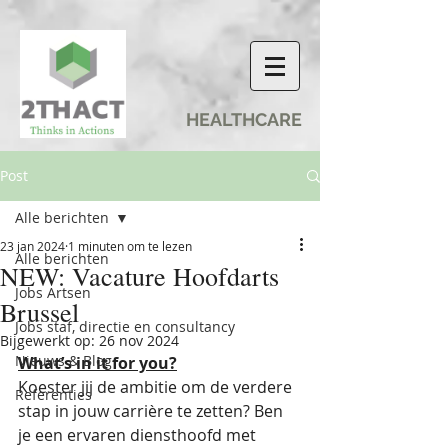
HEALTHCARE
Post
Alle berichten
23 jan 2024
1 minuten om te lezen
Alle berichten
NEW: Vacature Hoofdarts
Jobs Artsen
Brussel
Jobs staf, directie en consultancy
Bijgewerkt op:
26 nov 2024
Nieuws & Blog
What’s in it for you?
Koester jij de ambitie om de verdere 
Referenties
stap in jouw carrière te zetten? Ben 
je een ervaren diensthoofd met 