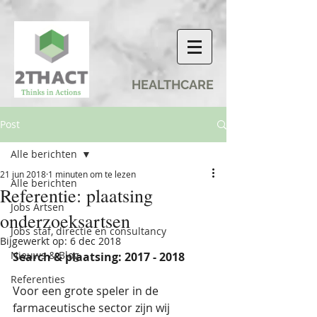
HEALTHCARE
Post
Alle berichten
21 jun 2018
1 minuten om te lezen
Alle berichten
Referentie: plaatsing
Jobs Artsen
onderzoeksartsen
Jobs staf, directie en consultancy
Bijgewerkt op:
6 dec 2018
Nieuws & Blog
Search & plaatsing: 2017 - 2018
Referenties
Voor een grote speler in de 
farmaceutische sector zijn wij 