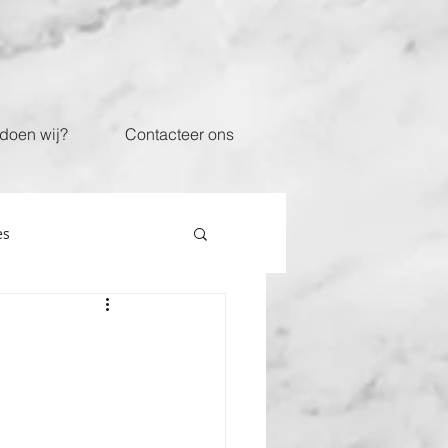
doen wij?
Contacteer ons
es