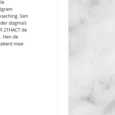
le 
nigram 
coaching. Een 
nder dogma’s 
ft 2THACT de 
. Hen de 
tekent mee 