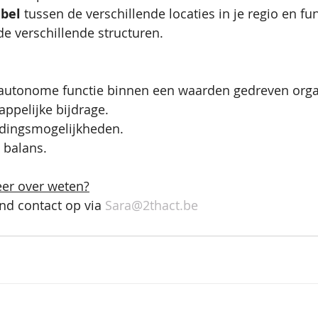
ibel
 tussen de verschillende locaties in je regio en fun
de verschillende structuren. 
autonome functie binnen een waarden gedreven orga
ppelijke bijdrage.
idingsmogelijkheden.
 balans. 
eer over weten?
nd contact op via 
Sara@2thact.be