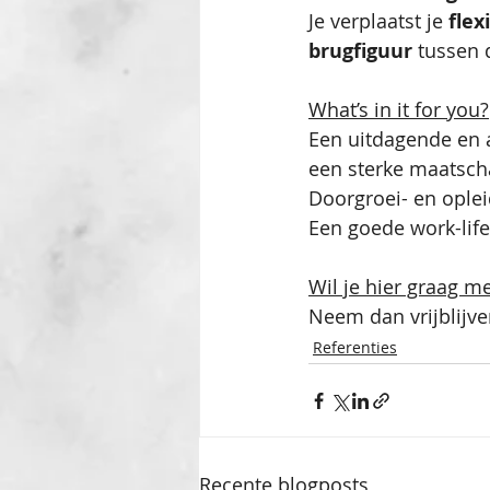
Je verplaatst je 
flex
brugfiguur
 tussen 
What’s in it for you?
Een uitdagende en 
een sterke maatscha
Doorgroei- en ople
Een goede work-life
Wil je hier graag m
Neem dan vrijblijve
Referenties
Recente blogposts