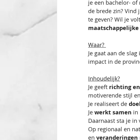
je een bachelor- of
de brede zin? Vind 
te geven? Wil je vo
maatschappelijke
Waar? 
Je gaat aan de slag 
impact in de provin
Inhoudelijk?
Je geeft 
richting e
motiverende stijl e
Je realiseert de 
doe
Je 
werkt samen
 in
Daarnaast sta je in 
Op regionaal en nat
en 
veranderingen