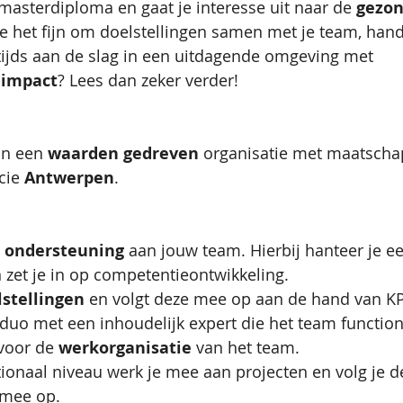
 masterdiploma en gaat je interesse uit naar de 
gezon
je het fijn om doelstellingen samen met je team, han
ltijds aan de slag in een uitdagende omgeving met 
 impact
? Lees dan zeker verder!
in een 
waarden gedreven
 organisatie met maatschap
cie 
Antwerpen
.
n ondersteuning
 aan jouw team. Hierbij hanteer je e
n zet je in op competentieontwikkeling.
lstellingen
 en volgt deze mee op aan de hand van KPI
 duo met een inhoudelijk expert die het team function
voor de 
werkorganisatie
 van het team. 
ionaal niveau werk je mee aan projecten en volg je d
 mee op. 