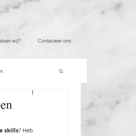
doen wij?
Contacteer ons
es
pen
 skills
? Heb 