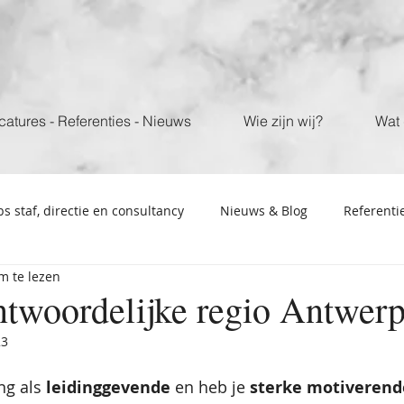
catures - Referenties - Nieuws
Wie zijn wij?
Wat 
bs staf, directie en consultancy
Nieuws & Blog
Referenti
m te lezen
twoordelijke regio Antwer
23
ng als 
leidinggevende 
en heb je 
sterke motiverende