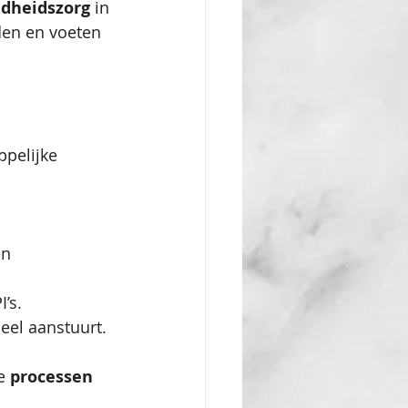
dheidszorg
 in 
den en voeten 
pelijke 
en 
’s.
eel aanstuurt.
e 
processen