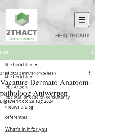
HEALTHCARE
Post
Alle berichten
27 jul 2023
2 minuten om te lezen
Alle berichten
Vacature Dermato Anatoom-
Jobs Artsen
patholoog Antwerpen
Jobs staf, directie en consultancy
Bijgewerkt op:
28 aug 2024
Nieuws & Blog
Referenties
What’s in it for you