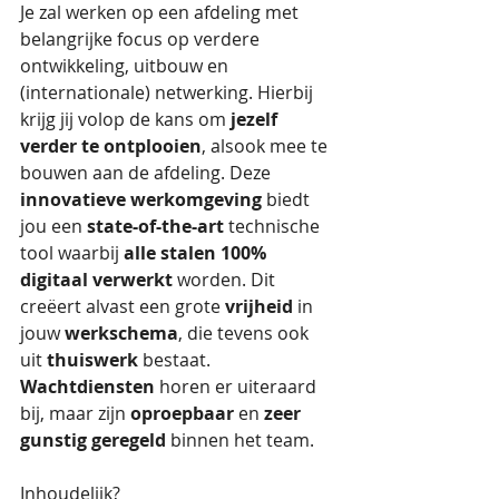
Je zal werken op een afdeling met 
belangrijke focus op verdere 
ontwikkeling, uitbouw en 
(internationale) netwerking. Hierbij 
krijg jij volop de kans om 
jezelf 
verder te ontplooien
, alsook mee te 
bouwen aan de afdeling. Deze 
innovatieve werkomgeving
 biedt 
jou een 
state-of-the-art
 technische 
tool waarbij 
alle stalen 100% 
digitaal verwerkt
 worden. Dit 
creëert alvast een grote 
vrijheid
 in 
jouw 
werkschema
, die tevens ook 
uit 
thuiswerk
 bestaat. 
Wachtdiensten
 horen er uiteraard 
bij, maar zijn 
oproepbaar
 en 
zeer 
gunstig geregeld
 binnen het team. 
Inhoudelijk?