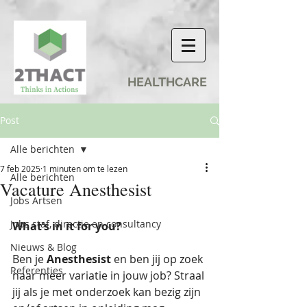
HEALTHCARE
Post
Alle berichten
7 feb 2025
1 minuten om te lezen
Alle berichten
Vacature Anesthesist
Jobs Artsen
Jobs staf, directie en consultancy
What’s in it for you?
Nieuws & Blog
Ben je 
Anesthesist 
en ben jij op zoek 
Referenties
naar meer variatie in jouw job? Straal 
jij als je met onderzoek kan bezig zijn 