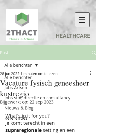
HEALTHCARE
Post
Alle berichten
28 jun 2022
1 minuten om te lezen
Alle berichten
Vacature fysisch geneesheer
Jobs Artsen
kustregio
Jobs staf, directie en consultancy
Bijgewerkt op:
22 sep 2023
Nieuws & Blog
What’s in it for you?
Referenties
Je komt terecht in een 
supraregionale
 setting en een 