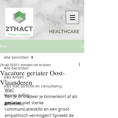
HEALTHCARE
Post
Alle berichten
28 okt 2020
1 minuten om te lezen
Alle berichten
Vacature geriater Oost-
Jobs Artsen
Vlaanderen
Jobs staf, directie en consultancy
Wie?
Nieuws & Blog
Ben je of studeer je binnenkort af als 
geriater 
met sterke 
Referenties
communicatieskills en een groot 
empathisch vermogen? Spreekt de 