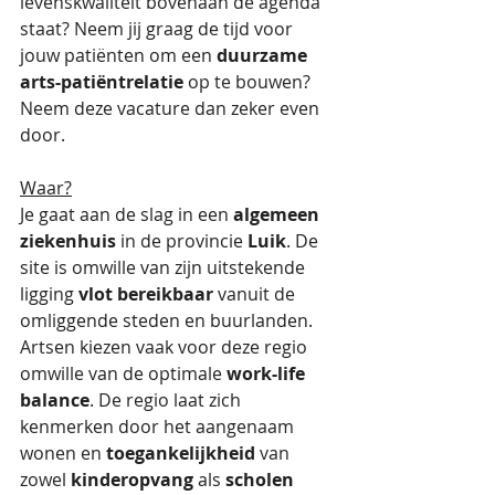
levenskwaliteit bovenaan de agenda 
staat? Neem jij graag de tijd voor 
jouw patiënten om een 
duurzame 
arts-patiëntrelatie
 op te bouwen? 
Neem deze vacature dan zeker even 
door.
Waar?
Je gaat aan de slag in een 
algemeen 
ziekenhuis
 in de provincie 
Luik
. De 
site is omwille van zijn uitstekende 
ligging 
vlot bereikbaar
 vanuit de 
omliggende steden en buurlanden. 
Artsen kiezen vaak voor deze regio 
omwille van de optimale 
work-life 
balance
. De regio laat zich 
kenmerken door het aangenaam 
wonen en 
toegankelijkheid
 van 
zowel 
kinderopvang
 als 
scholen