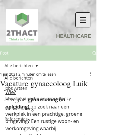
HEALTHCARE
Post
Alle berichten
1 jun 2021
2 minuten om te lezen
Alle berichten
Vacature gynaecoloog Luik
Jobs Artsen
Wie?
Jobs staf, directie en consultancy
Ben jij als 
gynaecoloog (in 
opleiding)
 op zoek naar een 
Nieuws & Blog
werkplek in een prachtige, groene 
Referenties
omgeving? Een rustige woon- en 
werkomgeving waarbij 