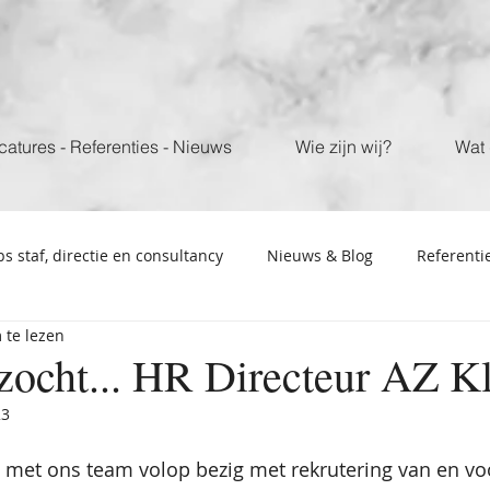
catures - Referenties - Nieuws
Wie zijn wij?
Wat 
bs staf, directie en consultancy
Nieuws & Blog
Referenti
 te lezen
cht... HR Directeur AZ Kl
23
e met ons team volop bezig met rekrutering van en vo