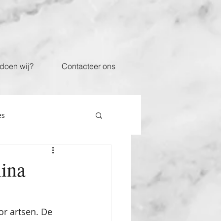
doen wij?
Contacteer ons
es
ina
or artsen. De 