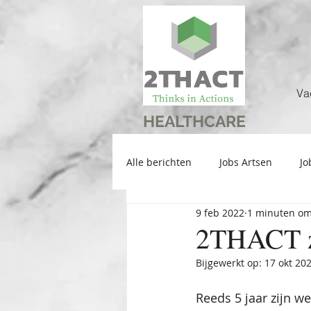
Va
HEALTHCARE
Alle berichten
Jobs Artsen
Jo
9 feb 2022
1 minuten om
2THACT zo
Bijgewerkt op:
17 okt 20
Reeds 5 jaar zijn w