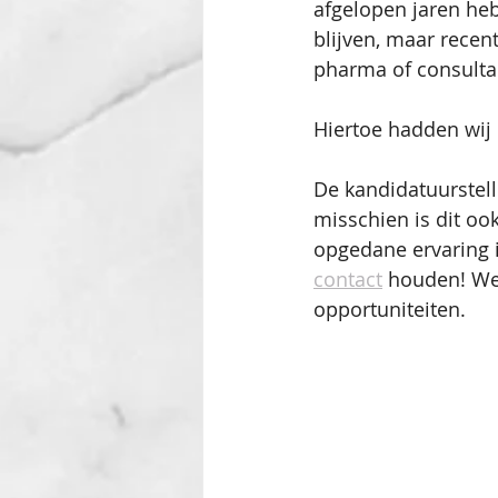
afgelopen jaren hebb
blijven, maar recen
pharma of consultan
Hiertoe hadden wij 
De kandidatuurstel
misschien is dit ook
opgedane ervaring i
contact
 houden! We
opportuniteiten.