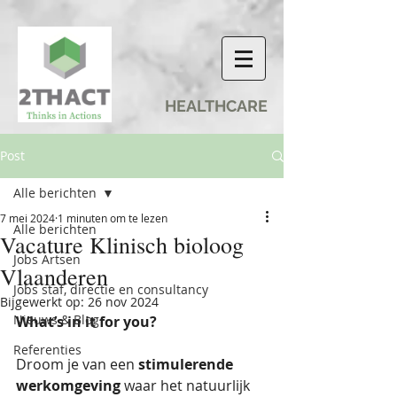
HEALTHCARE
Post
Alle berichten
7 mei 2024
1 minuten om te lezen
Alle berichten
Vacature Klinisch bioloog
Jobs Artsen
Vlaanderen
Jobs staf, directie en consultancy
Bijgewerkt op:
26 nov 2024
Nieuws & Blog
What’s in it for you?
Referenties
Droom je van een 
stimulerende 
werkomgeving
 waar het natuurlijk 