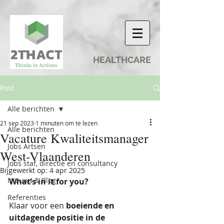
HEALTHCARE
Post
Alle berichten
21 sep 2023
1 minuten om te lezen
Alle berichten
Vacature Kwaliteitsmanager
Jobs Artsen
West-Vlaanderen
Jobs staf, directie en consultancy
Bijgewerkt op:
4 apr 2025
Nieuws & Blog
What’s in it for you?
Referenties
Klaar voor een 
boeiende en 
uitdagende positie in de 