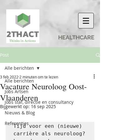
HEALTHCARE
Post
Alle berichten
3 feb 2022
2 minuten om te lezen
Alle berichten
Vacature Neuroloog Oost-
Jobs Artsen
Vlaanderen
Jobs staf, directie en consultancy
Bijgewerkt op:
16 sep 2025
Nieuws & Blog
Referenties
Tijd voor een (nieuwe) 
carrière als neuroloog? 