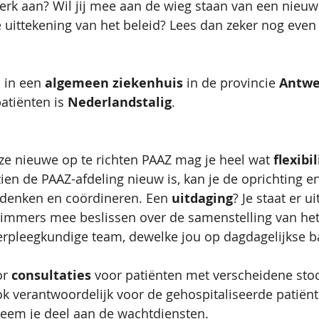
erk aan? Wil jij mee aan de wieg staan van een nieuw 
 uittekening van het beleid? Lees dan zeker nog even
 in een 
algemeen ziekenhuis
 in de provincie 
Antwe
tiënten is 
Nederlandstalig
.
eze nieuwe op te richten PAAZ mag je heel wat 
flexibil
en de PAAZ-afdeling nieuw is, kan je de oprichting e
tdenken en coördineren. Een 
uitdaging
? Je staat er u
g immers mee beslissen over de samenstelling van he
rpleegkundige team, dewelke jou op dagdagelijkse ba
or 
consultaties
 voor patiënten met verscheidene stoo
k verantwoordelijk voor de gehospitaliseerde patiën
neem je deel aan de wachtdiensten.