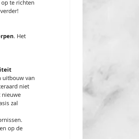
op te richten 
 verder!
rpen
. Het 
iteit 
n uitbouw van 
iteraard niet 
t nieuwe 
sis zal 
rnissen. 
ten op de 