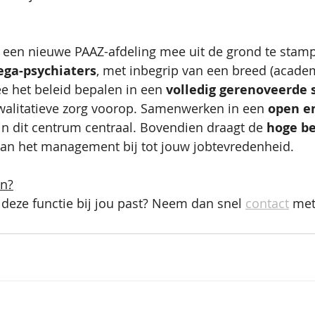
m een nieuwe PAAZ-afdeling mee uit de grond te stam
ega-psychiaters
, met inbegrip van een breed (acade
ee het beleid bepalen in een 
volledig gerenoveerde 
alitatieve zorg voorop. Samenwerken in een 
open e
 in dit centrum centraal. Bovendien draagt de 
hoge b
van het management bij tot jouw jobtevredenheid. 
en?
deze functie bij jou past? Neem dan snel 
contact
 met