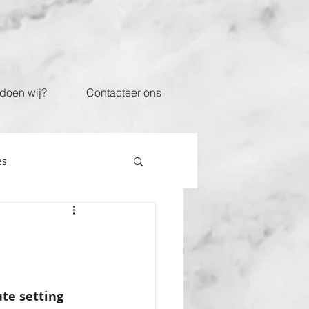
doen wij?
Contacteer ons
es
te setting