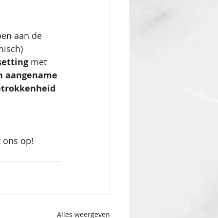
pen aan de 
misch) 
setting
 met 
n aangename 
etrokkenheid
 ons op!
Alles weergeven