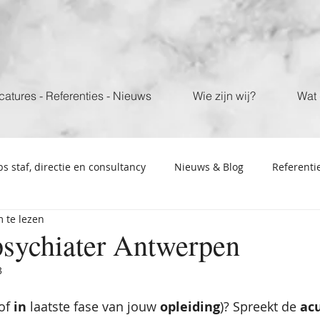
catures - Referenties - Nieuws
Wie zijn wij?
Wat 
bs staf, directie en consultancy
Nieuws & Blog
Referenti
 te lezen
psychiater Antwerpen
3
of 
in
 laatste fase van jouw 
opleiding
)? Spreekt de 
acu