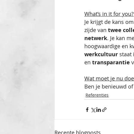
What’s in it for you?
Je krijgt de kans o
zijde van
 twee coll
netwerk
. Je kan m
hoogwaardige en kw
werkcultuur
 staat
en 
transparantie
 
Wat moet je nu do
Ben je benieuwd of 
Referenties
Recente blogposts