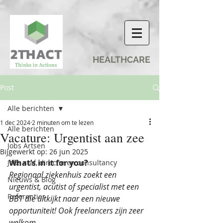
HEALTHCARE
Post
Alle berichten
1 dec 2024
2 minuten om te lezen
Alle berichten
Vacature: Urgentist aan zee
Jobs Artsen
Bijgewerkt op:
26 jun 2025
What’s in it for you?
Jobs staf, directie en consultancy
Regionaal ziekenhuis zoekt een 
Nieuws & Blog
urgentist, acutist of specialist met een 
Referenties
BBT die uitkijkt naar een nieuwe 
opportuniteit! Ook freelancers zijn zeer 
welkom.