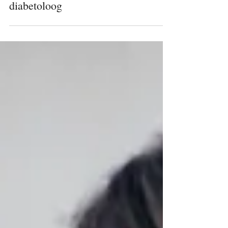
Vacature: endocrinoloog -
diabetoloog