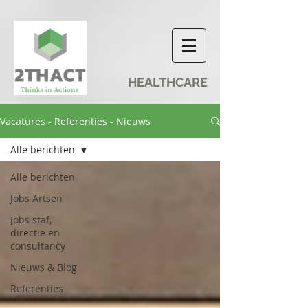
HEALTHCARE
Vacatures - Referenties - Nieuws
Alle berichten
Alle berichten
Jobs Artsen
Jobs staf,
directie en
consultancy
Nieuws & Blog
Referenties